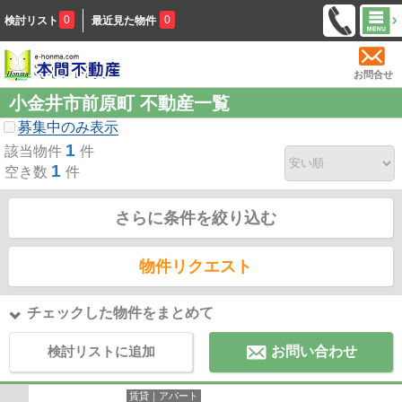
0
0
検討リスト
最近見た物件
お問合せ
小金井市前原町 不動産一覧
募集中のみ表示
1
該当物件
件
1
空き数
件
さらに条件を絞り込む
物件リクエスト
チェックした物件をまとめて
検討リストに追加
お問い合わせ
賃貸｜アパート