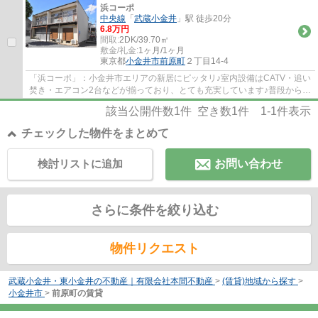
浜コーポ
中央線
「
武蔵小金井
」駅 徒歩20分
6.8万円
間取:
2DK/39.70㎡
敷金/礼金:
1ヶ月/1ヶ月
東京都
小金井市
前原町
２丁目14-4
「浜コーポ」：小金井市エリアの新居にピッタリ♪室内設備はCATV・追い
焚き・エアコン2台などが揃っており、とても充実しています♪普段からパ
ソコンを使う方にオススメ物件、ネット回線...
該当公開件数
1
件 空き数
1
件
1-1
件表示
チェックした物件をまとめて
検討リストに追加
お問い合わせ
さらに条件を絞り込む
物件リクエスト
武蔵小金井・東小金井の不動産｜有限会社本間不動産
>
(賃貸)地域から探す
>
小金井市
>
前原町の賃貸