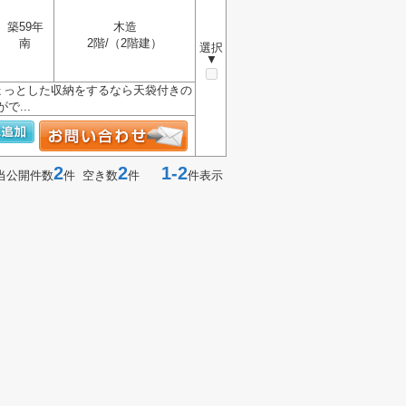
築59年
木造
南
2階/（2階建）
選択
▼
ょっとした収納をするなら天袋付きの
...
2
2
1-2
当公開件数
件 空き数
件
件表示