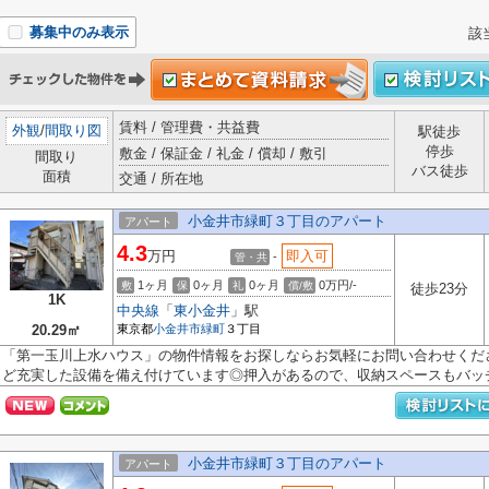
募集中のみ表示
該
賃料 / 管理費・共益費
外観
/
間取り図
駅徒歩
停歩
敷金 / 保証金 / 礼金 / 償却 / 敷引
間取り
バス徒歩
面積
交通 / 所在地
小金井市緑町３丁目のアパート
アパート
4.3
万円
即入可
-
管・共
1ヶ月
0ヶ月
0ヶ月
0万円/-
敷
保
礼
償/敷
徒歩23分
1K
中央線
「
東小金井
」駅
20.29㎡
東京都
小金井市
緑町
３丁目
「第一玉川上水ハウス」の物件情報をお探しならお気軽にお問い合わせくださ
ど充実した設備を備え付けています◎押入があるので、収納スペースもバッチリ
小金井市緑町３丁目のアパート
アパート