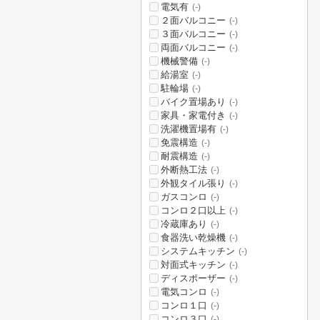
電気有
(-)
２面バルコニー
(-)
３面バルコニー
(-)
両面バルコニー
(-)
機械警備
(-)
給湯室
(-)
駐輪場
(-)
バイク置場あり
(-)
家具・家電付き
(-)
洗濯機置場有
(-)
免震構造
(-)
耐震構造
(-)
外断熱工法
(-)
外観タイル張り
(-)
ガスコンロ
(-)
コンロ２口以上
(-)
冷蔵庫あり
(-)
食器洗い乾燥機
(-)
システムキッチン
(-)
対面式キッチン
(-)
ディスポーザー
(-)
電気コンロ
(-)
コンロ１口
(-)
コンロ３口
(-)