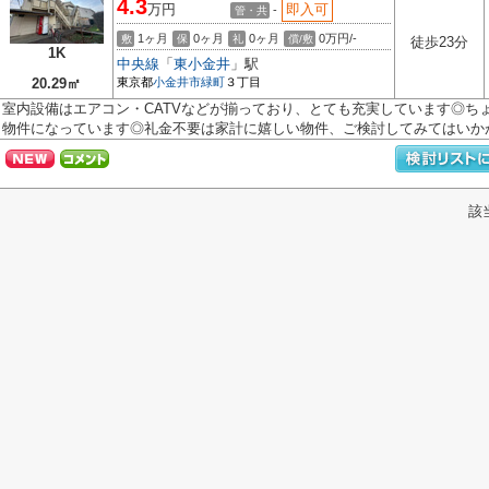
4.3
万円
即入可
-
管・共
1ヶ月
0ヶ月
0ヶ月
0万円/-
敷
保
礼
償/敷
徒歩23分
1K
中央線
「
東小金井
」駅
20.29㎡
東京都
小金井市
緑町
３丁目
室内設備はエアコン・CATVなどが揃っており、とても充実しています◎ち
物件になっています◎礼金不要は家計に嬉しい物件、ご検討してみてはいかがで
該