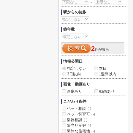
～
駅からの徒歩
築年数
2
件が該当
情報公開日
指定しない
本日
3日以内
1週間以内
画像・動画あり
画像あり
動画あり
こだわり条件
ペット相談
(-)
ペット飼育可
(-)
楽器相談
(-)
陽当り良好
(-)
閑静な住宅地
(-)