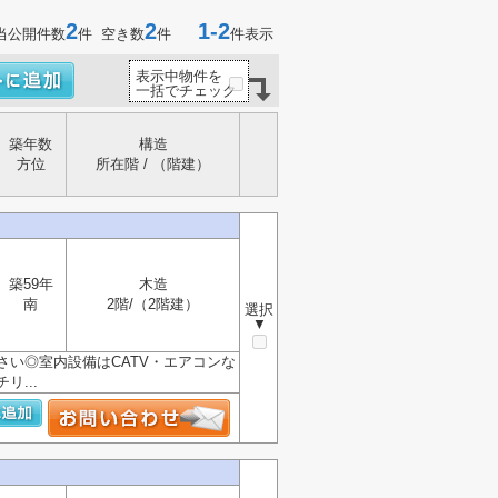
2
2
1-2
当公開件数
件 空き数
件
件表示
表示中物件を
一括でチェック
築年数
構造
方位
所在階 / （階建）
築59年
木造
南
2階/（2階建）
選択
▼
い◎室内設備はCATV・エアコンな
...