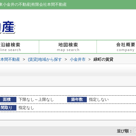
東小金井の不動産|有限会社本間不動産
社本間不動産
>
(賃貸)地域から探す
>
小金井市
>
緑町の賃貸
面積
下限なし～上限なし
築年数
指定しない
間取り
指定なし
並び順：