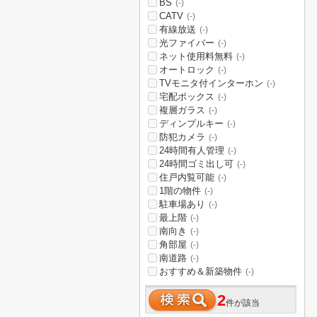
BS
(-)
CATV
(-)
有線放送
(-)
光ファイバー
(-)
ネット使用料無料
(-)
オートロック
(-)
TVモニタ付インターホン
(-)
宅配ボックス
(-)
複層ガラス
(-)
ディンプルキー
(-)
防犯カメラ
(-)
24時間有人管理
(-)
24時間ゴミ出し可
(-)
住戸内覧可能
(-)
1階の物件
(-)
駐車場あり
(-)
最上階
(-)
南向き
(-)
角部屋
(-)
南道路
(-)
おすすめ＆新築物件
(-)
2
件が該当