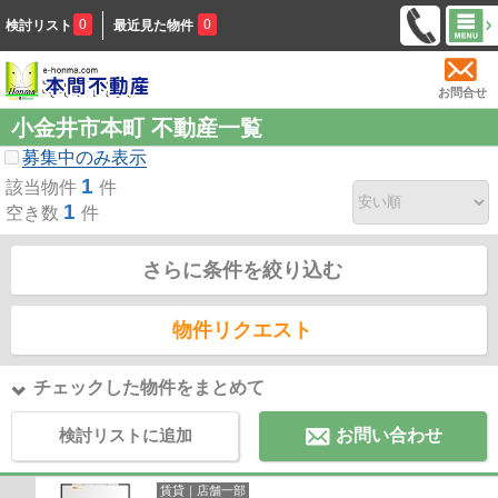
0
0
検討リスト
最近見た物件
お問合せ
小金井市本町 不動産一覧
募集中のみ表示
1
該当物件
件
1
空き数
件
さらに条件を絞り込む
物件リクエスト
チェックした物件をまとめて
検討リストに追加
お問い合わせ
賃貸｜店舗一部