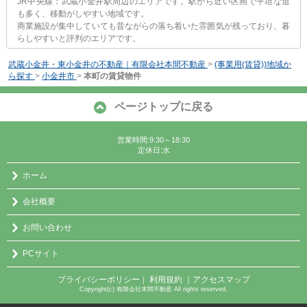
JR中央線：武蔵小金井駅周辺のエリアです。駅から近い区画で平坦な道
も多く、移動がしやすい地域です。
商業施設が集中していても昔ながらの落ち着いた雰囲気が残っており、暮
らしやすいと評判のエリアです。
武蔵小金井・東小金井の不動産｜有限会社本間不動産
>
(事業用(賃貸))地域か
ら探す
>
小金井市
>
本町の賃貸物件
ページトップに戻る
営業時間:9:30～18:30
定休日:水
ホーム
会社概要
お問い合わせ
PCサイト
プライバシーポリシー
利用規約
｜アクセスマップ
｜
Copyright(c) 有限会社本間不動産 All rights reserved.