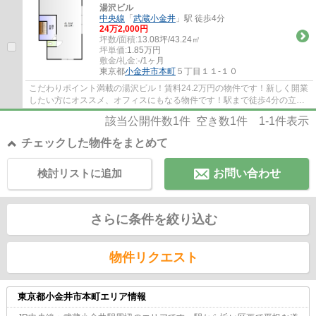
湯沢ビル
中央線
「
武蔵小金井
」駅 徒歩4分
24
万
2,000
円
坪数/面積:
13.08坪/43.24㎡
坪単価:
1.85
万円
敷金/礼金:
-/1ヶ月
東京都
小金井市
本町
５丁目１１-１０
こだわりポイント満載の湯沢ビル！賃料24.2万円の物件です！新しく開業
したい方にオススメ、オフィスにもなる物件です！駅まで徒歩4分の立地
が魅力的な、利便性の高い物件です(*^_^*)
該当公開件数
1
件 空き数
1
件
1-1
件表示
チェックした物件をまとめて
検討リストに追加
お問い合わせ
さらに条件を絞り込む
物件リクエスト
東京都小金井市本町エリア情報