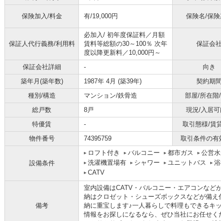
保険加入/料金
有/19,000円
保険名/保険
必加入/
初年度保証料／月額
保証人代行義務/利用料
賃料等総額の30～100％ 次年
保証会
度以降更新料／10,000円～
保証会社詳細
-
向き
築年月(築年数)
1987年 4月 (築39年)
契約期
種別/構造
マンション/鉄骨造
部屋/所在階
総戸数
8戸
現況/入居可
特優賃
-
取引態様/賃
物件番号
74395759
取引条件の有
ロフト付き
バルコニー
都市ガス
公営水
洗濯機置場有
シャワー
ユニットバス
浴
設備条件
CATV
室内設備はCATV・バルコニー・エアコンなど
納はクロゼット・シューズボックスなどが備え
備考
納に重宝します♪一人暮らしで料理もできるキッ
情報をお探しになるなら、ぜひ当社にお任せく