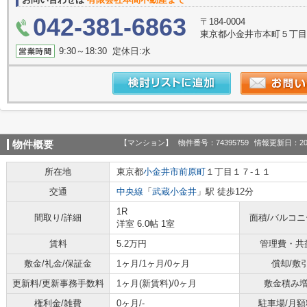
042-381-6863
〒184-0004
東京都小金井市本町５丁目1
9:30～18:30 定休日:水
【マンション】
物件番号：74395759
情報更新日：20
物件概要
所在地
東京都
小金井市
前原町
１丁目１７-１１
交通
中央線
「
武蔵小金井
」駅 徒歩12分
1R
間取り/詳細
面積/バルコ
洋室 6.0帖 1室
賃料
5.2万円
管理費・共
敷金/礼金/保証金
1ヶ月/1ヶ月/0ヶ月
償却/敷
更新料/更新事務手数料
1ヶ月(新賃料)/0ヶ月
敷金積み
権利金/雑費
0ヶ月/-
駐車場/月額