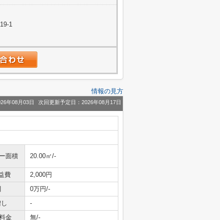
9-1
情報の見方
26年08月03日
次回更新予定日：2026年08月17日
ニー面積
20.00㎡/-
益費
2,000円
引
0万円/-
増し
-
料金
無/-