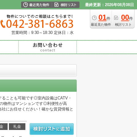
最終更新：2026年08月08日
01
00
件
件
最近見た物件
検討リスト
営業時間：9:30～18:30
定休日：水
ることも可能です◎室内設備はCATV・
らの物件はマンションです◎利便性が高
当社にお任せください！確かな賃貸情報と
金
礼金