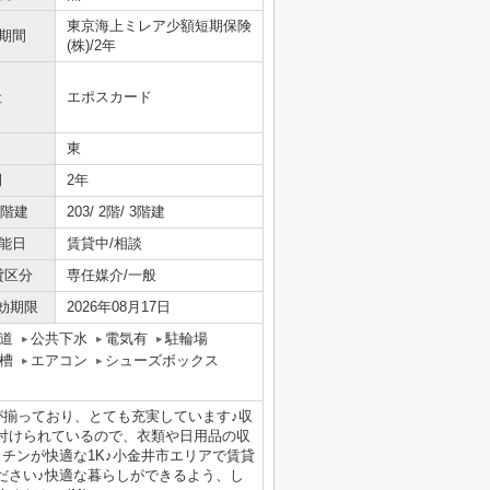
東京海上ミレア少額短期保険
期間
(株)/2年
社
エポスカード
東
間
2年
/階建
203/ 2階/ 3階建
能日
賃貸中/相談
貸区分
専任媒介/一般
効期限
2026年08月17日
道
公共下水
電気有
駐輪場
槽
エアコン
シューズボックス
が揃っており、とても充実しています♪収
付けられているので、衣類や日用品の収
チンが快適な1K♪小金井市エリアで賃貸
ださい♪快適な暮らしができるよう、し