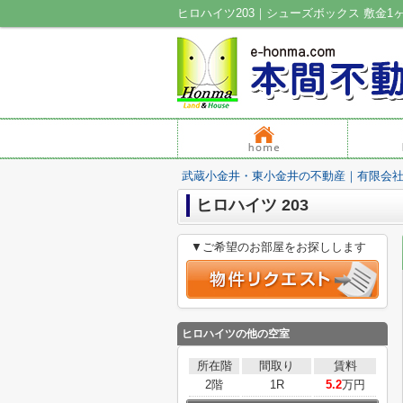
武蔵小金井・東小金井の不動産｜有限会
ヒロハイツ 203
▼ご希望のお部屋をお探しします
ヒロハイツ
の他の空室
所在階
間取り
賃料
2階
1R
5.2
万円