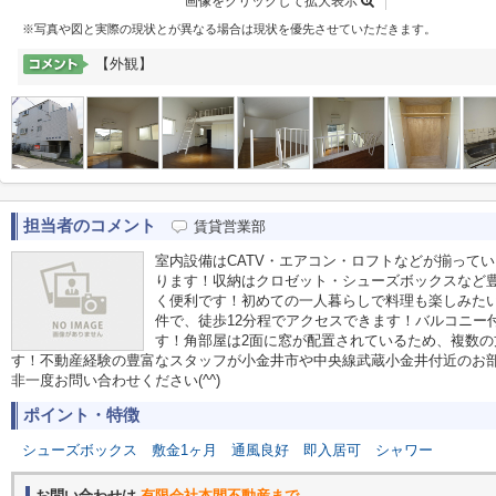
画像をクリックして拡大表示
※写真や図と実際の現状とが異なる場合は現状を優先させていただきます。
【外観】
担当者のコメント
賃貸営業部
室内設備はCATV・エアコン・ロフトなどが揃って
ります！収納はクロゼット・シューズボックスなど
く便利です！初めての一人暮らしで料理も楽しみたい
件で、徒歩12分程でアクセスできます！バルコニー
す！角部屋は2面に窓が配置されているため、複数
す！不動産経験の豊富なスタッフが小金井市や中央線武蔵小金井付近のお
非一度お問い合わせください(^^)
ポイント・特徴
シューズボックス
敷金1ヶ月
通風良好
即入居可
シャワー
お問い合わせは
有限会社本間不動産まで