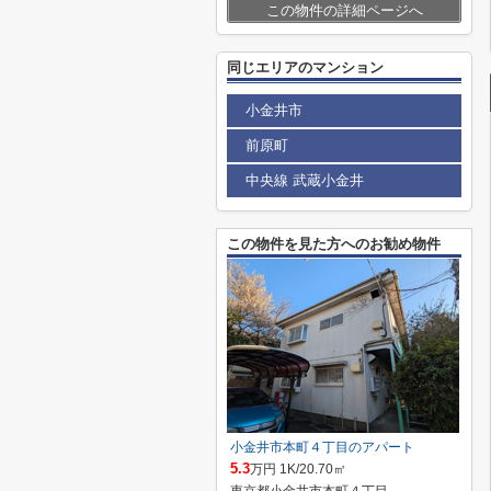
この物件の詳細ページへ
同じエリアのマンション
小金井市
前原町
中央線 武蔵小金井
この物件を見た方へのお勧め物件
小金井市本町４丁目のアパート
5.3
万円 1K/20.70㎡