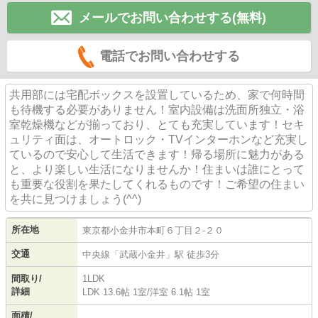
メールでお問い合わせする(無料)
電話でお問い合わせする
共用部には宅配ボックスを設置しているため、家で何時間
も待機する必要がありません！室内設備は洗面所独立・浴
室乾燥機などが揃っており、とても充実しています！セキ
ュリティ面は、オートロック・TVインターホンなど充実し
ているので安心して生活できます！帰る場所に魅力がある
と、より楽しい生活になりませんか！住まいは誰にとって
も重要な役割を果たしてくれるものです！ご希望の住まい
を共に見つけましょう(^^)
所在地
東京都
小金井市
本町
６丁目２-２０
交通
中央線
「
武蔵小金井
」駅 徒歩3分
間取り/
1LDK
詳細
LDK 13.6帖 1室
/
洋室 6.1帖 1室
面積/