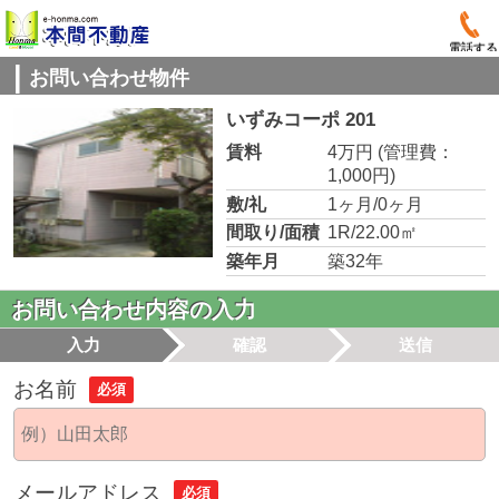
電話する
お問い合わせ物件
いずみコーポ 201
賃料
4万円
(管理費：
1,000円)
敷/礼
1ヶ月/0ヶ月
間取り/面積
1R/22.00㎡
築年月
築32年
お問い合わせ内容の入力
入力
確認
送信
お名前
必須
メールアドレス
必須