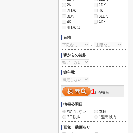
2K
2DK
2LDK
3K
3DK
3LDK
4K
4DK
4LDK以上
面積
～
駅からの徒歩
築年数
1
件が該当
情報公開日
指定しない
本日
3日以内
1週間以内
画像・動画あり