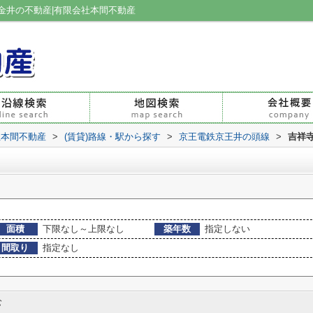
金井の不動産|有限会社本間不動産
社本間不動産
>
(賃貸)路線・駅から探す
>
京王電鉄京王井の頭線
>
吉祥
面積
下限なし～上限なし
築年数
指定しない
間取り
指定なし
む