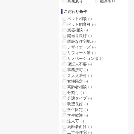
画像あり
動画あり
こだわり条件
ペット相談
(-)
ペット飼育可
(-)
楽器相談
(-)
陽当り良好
(-)
閑静な住宅地
(-)
デザイナーズ
(-)
リフォーム済
(-)
リノベーション済
(-)
保証人不要
(-)
事務所可
(-)
２人入居可
(-)
女性限定
(-)
高齢者相談
(-)
分割可
(-)
分譲タイプ
(-)
眺望良好
(-)
学生限定
(-)
学生歓迎
(-)
法人可
(-)
高齢者向け
(-)
二世帯住宅
(-)