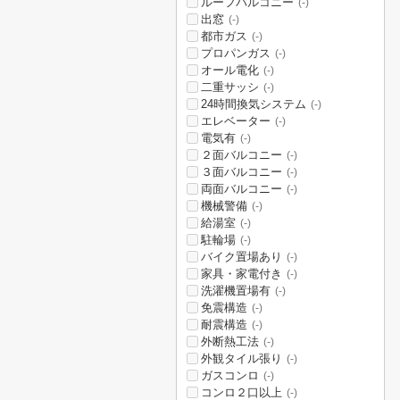
ルーフバルコニー
(-)
出窓
(-)
都市ガス
(-)
プロパンガス
(-)
オール電化
(-)
二重サッシ
(-)
24時間換気システム
(-)
エレベーター
(-)
電気有
(-)
２面バルコニー
(-)
３面バルコニー
(-)
両面バルコニー
(-)
機械警備
(-)
給湯室
(-)
駐輪場
(-)
バイク置場あり
(-)
家具・家電付き
(-)
洗濯機置場有
(-)
免震構造
(-)
耐震構造
(-)
外断熱工法
(-)
外観タイル張り
(-)
ガスコンロ
(-)
コンロ２口以上
(-)