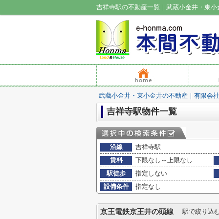
吉祥寺駅の不動産一覧｜武蔵小金井・東小
武蔵小金井・東小金井の不動産｜有限会
吉祥寺駅物件一覧
沿線
吉祥寺駅
賃料
下限なし～上限なし
駅徒歩
指定しない
設備条件
指定なし
京王電鉄京王井の頭線
駅で絞り込