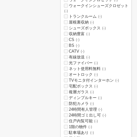
(-)
ウォークインシューズクロゼット
(-)
トランクルーム
(-)
屋根裏収納
(-)
シューズボックス
(-)
収納豊富
(-)
CS
(-)
BS
(-)
CATV
(-)
有線放送
(-)
光ファイバー
(-)
ネット使用料無料
(-)
オートロック
(-)
TVモニタ付インターホン
(-)
宅配ボックス
(-)
複層ガラス
(-)
ディンプルキー
(-)
防犯カメラ
(-)
24時間有人管理
(-)
24時間ゴミ出し可
(-)
住戸内覧可能
(-)
1階の物件
(-)
駐車場あり
(-)