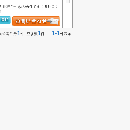
面化粧台付きの物件です！共用部に
..
1
1
1-1
当公開件数
件 空き数
件
件表示