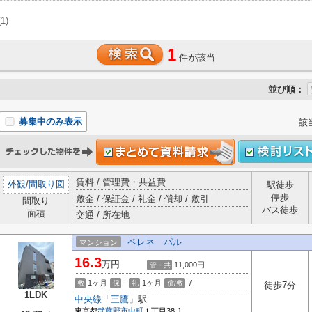
(1)
1
件が該当
並び順：
募集中のみ表示
該
賃料 / 管理費・共益費
外観
/
間取り図
駅徒歩
停歩
敷金 / 保証金 / 礼金 / 償却 / 敷引
間取り
バス徒歩
面積
交通 / 所在地
ペレネ パル
マンション
16.3
万円
11,000円
管・共
1ヶ月
-
1ヶ月
-/-
敷
保
礼
償/敷
徒歩7分
1LDK
中央線
「
三鷹
」駅
東京都
武蔵野市
中町
１丁目38-1