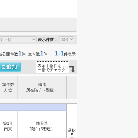
表示件数：
1
1
1-1
当公開件数
件 空き数
件
件表示
表示中物件を
一括でチェック
築年数
構造
方位
所在階 / （階建）
築1年
鉄骨造
南東
2階/（3階建）
選択
▼