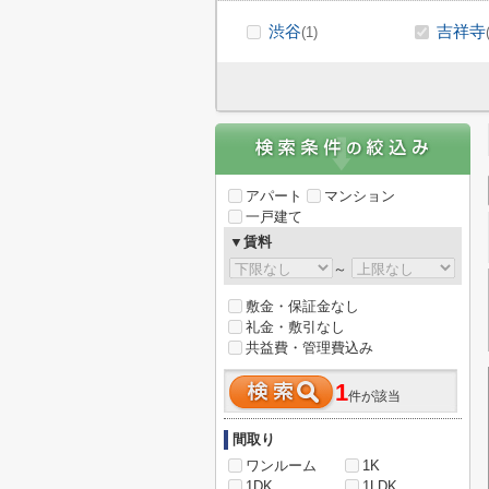
渋谷
吉祥寺
(1)
アパート
マンション
一戸建て
▼賃料
～
敷金・保証金なし
礼金・敷引なし
共益費・管理費込み
1
件が該当
間取り
ワンルーム
1K
1DK
1LDK