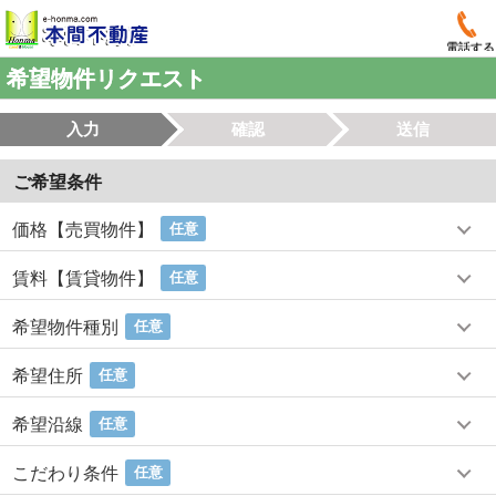
電話する
希望物件リクエスト
入力
確認
送信
ご希望条件
価格【売買物件】
任意
賃料【賃貸物件】
任意
希望物件種別
任意
希望住所
任意
希望沿線
任意
こだわり条件
任意