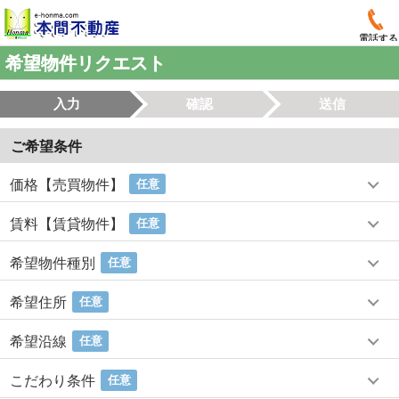
電話する
希望物件リクエスト
入力
確認
送信
ご希望条件
価格【売買物件】
任意
賃料【賃貸物件】
任意
希望物件種別
任意
希望住所
任意
希望沿線
任意
こだわり条件
任意