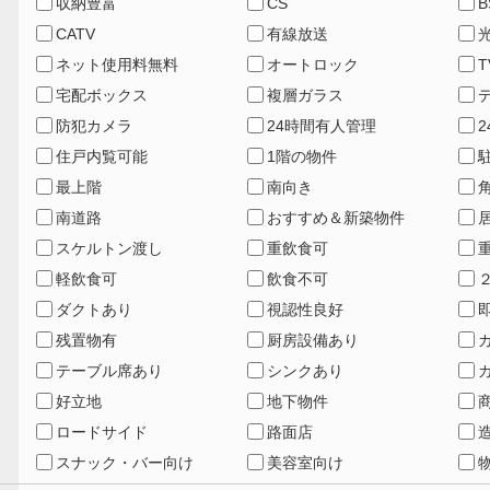
収納豊富
CS
B
CATV
有線放送
ネット使用料無料
オートロック
宅配ボックス
複層ガラス
防犯カメラ
24時間有人管理
住戸内覧可能
1階の物件
最上階
南向き
南道路
おすすめ＆新築物件
スケルトン渡し
重飲食可
軽飲食可
飲食不可
ダクトあり
視認性良好
残置物有
厨房設備あり
テーブル席あり
シンクあり
好立地
地下物件
ロードサイド
路面店
スナック・バー向け
美容室向け