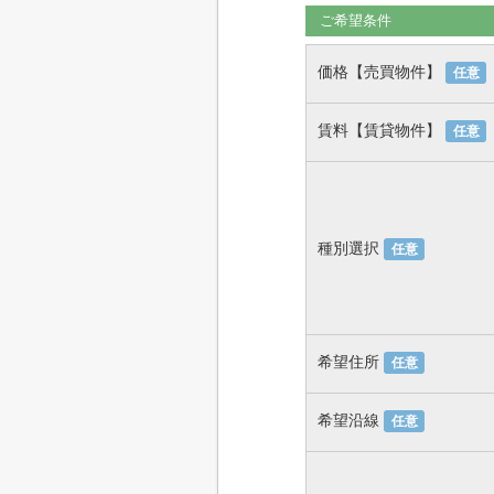
ご希望条件
価格【売買物件】
任意
賃料【賃貸物件】
任意
種別選択
任意
希望住所
任意
希望沿線
任意