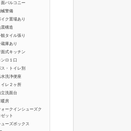
２面バルコニー
機械警備
バイク置場あり
免震構造
外観タイル張り
冷蔵庫あり
対面式キッチン
コンロ１口
バス・トイレ別
温水洗浄便座
トイレ２ヶ所
独立洗面台
床暖房
ウォークインシューズク
ロゼット
シューズボックス