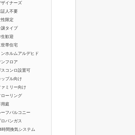
デザイナーズ
保証人不要
女性限定
分譲タイプ
学生歓迎
二世帯住宅
ノンホルムアルデヒド
ワンフロア
ガスコンロ設置可
カップル向け
ファミリー向け
フローリング
専用庭
ルーフバルコニー
プロパンガス
24時間換気システム