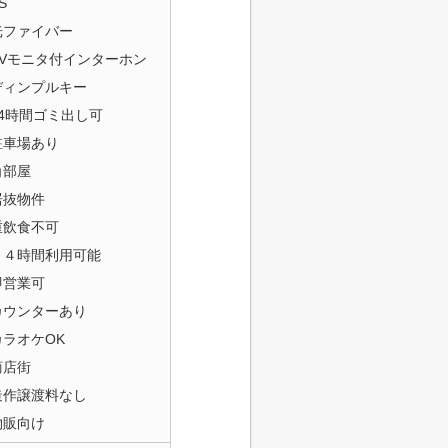
S
光ファイバー
TVモニタ付インターホン
ディンプルキー
24時間ゴミ出し可
駐車場あり
角部屋
居抜物件
重飲食不可
２４時間利用可能
即営業可
カウンターあり
カラオケOK
商店街
造作譲渡料なし
物販向け