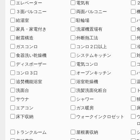
エレベーター
電気有
３面バルコニー
両面バルコニー
給湯室
駐輪場
家具・家電付き
洗濯機置場有
耐震構造
外断熱工法
ガスコンロ
コンロ２口以上
食器洗い乾燥機
システムキッチン
ディスポーザー
電気コンロ
コンロ３口
オープンキッチン
追焚機能浴室
浴室乾燥機
洗面台
洗髪洗面化粧台
サウナ
シャワー
エアコン
ガス暖房
床下収納
ウォークインクロゼット
トランクルーム
屋根裏収納