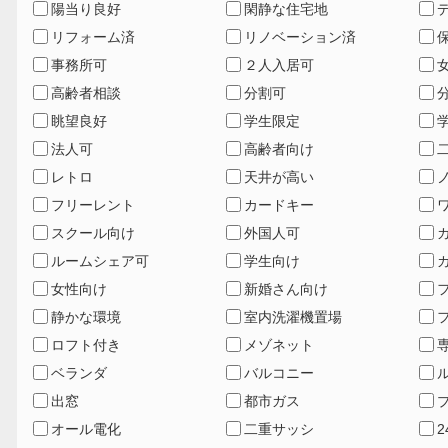
陽当り良好
閑静な住宅地
リフォーム済
リノベーション済
事務所可
２人入居可
高齢者相談
分割可
眺望良好
学生限定
法人可
高齢者向け
レトロ
天井が高い
フリーレント
カードキー
スクール向け
外国人可
ルームシェア可
学生向け
女性向け
新婚さん向け
静かな環境
室内洗濯機置場
ロフト付き
メゾネット
ベランダ
バルコニー
出窓
都市ガス
オール電化
二重サッシ