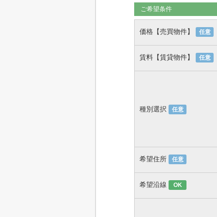
ご希望条件
価格【売買物件】
任意
賃料【賃貸物件】
任意
種別選択
任意
希望住所
任意
希望沿線
OK