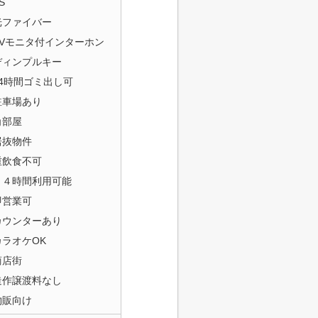
S
光ファイバー
TVモニタ付インターホン
ディンプルキー
24時間ゴミ出し可
駐車場あり
角部屋
居抜物件
重飲食不可
２４時間利用可能
即営業可
カウンターあり
カラオケOK
商店街
造作譲渡料なし
物販向け