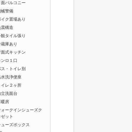
２面バルコニー
機械警備
バイク置場あり
免震構造
外観タイル張り
冷蔵庫あり
対面式キッチン
コンロ１口
バス・トイレ別
温水洗浄便座
トイレ２ヶ所
独立洗面台
床暖房
ウォークインシューズク
ロゼット
シューズボックス