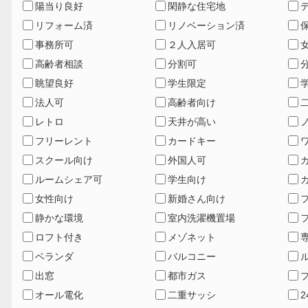
陽当り良好
閑静な住宅地
リフォーム済
リノベーション済
事務所可
２人入居可
高齢者相談
分割可
眺望良好
学生限定
法人可
高齢者向け
レトロ
天井が高い
フリーレント
カードキー
スクール向け
外国人可
ルームシェア可
学生向け
女性向け
新婚さん向け
静かな環境
室内洗濯機置場
ロフト付き
メゾネット
ベランダ
バルコニー
出窓
都市ガス
オール電化
二重サッシ