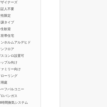
デザイナーズ
保証人不要
女性限定
分譲タイプ
学生歓迎
二世帯住宅
ノンホルムアルデヒド
ワンフロア
ガスコンロ設置可
カップル向け
ファミリー向け
フローリング
専用庭
ルーフバルコニー
プロパンガス
24時間換気システム