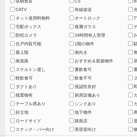
収納豊富
CS
B
CATV
有線放送
ネット使用料無料
オートロック
宅配ボックス
複層ガラス
防犯カメラ
24時間有人管理
住戸内覧可能
1階の物件
最上階
南向き
南道路
おすすめ＆新築物件
スケルトン渡し
重飲食可
軽飲食可
飲食不可
ダクトあり
視認性良好
残置物有
厨房設備あり
テーブル席あり
シンクあり
好立地
地下物件
ロードサイド
路面店
スナック・バー向け
美容室向け