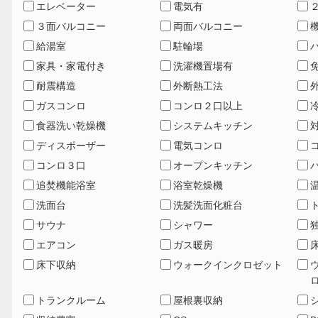
エレベーター
電気有
３面バルコニー
両面バルコニー
給湯室
駐輪場
家具・家電付き
洗濯機置場有
耐震構造
外断熱工法
ガスコンロ
コンロ２口以上
食器洗い乾燥機
システムキッチン
ディスポーザー
電気コンロ
コンロ３口
オープンキッチン
追焚機能浴室
浴室乾燥機
洗面台
洗髪洗面化粧台
サウナ
シャワー
エアコン
ガス暖房
床下収納
ウォークインクロゼット
トランクルーム
屋根裏収納