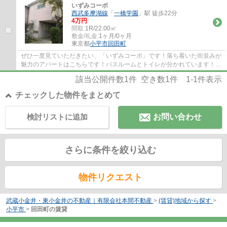
いずみコーポ
西武多摩湖線
「
一橋学園
」駅 徒歩22分
4万円
間取:
1R/22.00㎡
敷金/礼金:
1ヶ月/0ヶ月
東京都
小平市
回田町
ぜひ一度見ていただきたい、「いずみコーポ」です！落ち着いた街並みが
魅力のアパートはこちらです！バスルームとトイレが分かれています！当
物件は空家ですので、内覧もスムーズです...
該当公開件数
1
件 空き数
1
件
1-1
件表示
チェックした物件をまとめて
検討リストに追加
お問い合わせ
さらに条件を絞り込む
物件リクエスト
武蔵小金井・東小金井の不動産｜有限会社本間不動産
>
(賃貸)地域から探す
>
小平市
>
回田町の賃貸