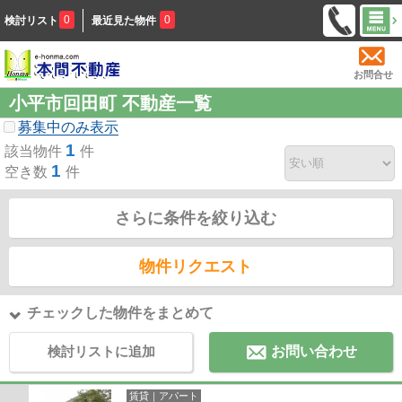
0
0
検討リスト
最近見た物件
お問合せ
小平市回田町 不動産一覧
募集中のみ表示
1
該当物件
件
1
空き数
件
さらに条件を絞り込む
物件リクエスト
チェックした物件をまとめて
検討リストに追加
お問い合わせ
賃貸｜アパート