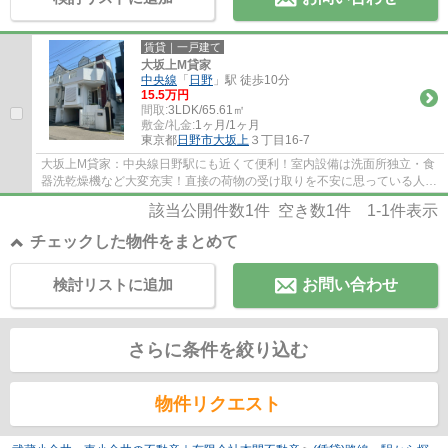
賃貸｜一戸建て
大坂上M貸家
中央線
「
日野
」駅 徒歩10分
15.5万円
間取:
3LDK/65.61㎡
敷金/礼金:
1ヶ月/1ヶ月
東京都
日野市
大坂上
３丁目16-7
大坂上M貸家：中央線日野駅にも近くて便利！室内設備は洗面所独立・食
器洗乾燥機など大変充実！直接の荷物の受け取りを不安に思っている人で
も宅配ボックスがあれば接触せずに荷物を受...
該当公開件数
1
件 空き数
1
件
1-1
件表示
チェックした物件をまとめて
検討リストに追加
お問い合わせ
さらに条件を絞り込む
物件リクエスト