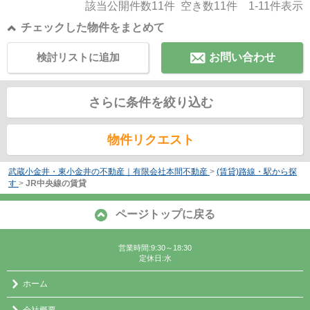
該当公開件数
11
件 空き数
11
件
1-11
件表示
チェックした物件をまとめて
検討リストに追加
お問い合わせ
さらに条件を絞り込む
物件リクエスト
武蔵小金井・東小金井の不動産｜有限会社本間不動産
>
(賃貸)路線・駅から探
す
>
JR中央線の賃貸
ページトップに戻る
営業時間:9:30～18:30
定休日:水
ホーム
会社概要