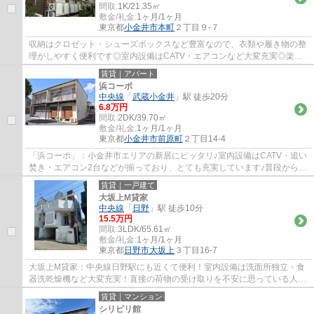
間取:
1K/21.35㎡
敷金/礼金:
1ヶ月/1ヶ月
東京都
小金井市
本町
２丁目９-７
収納はクロゼット・シューズボックスなど豊富なので、衣類や履き物の整
理がしやすく便利です◎室内設備はCATV・エアコンなど大変充実◎楽し
い一人暮らしがおくれるお料理ラクラクのキッ...
賃貸｜アパート
浜コーポ
中央線
「
武蔵小金井
」駅 徒歩20分
6.8万円
間取:
2DK/39.70㎡
敷金/礼金:
1ヶ月/1ヶ月
東京都
小金井市
前原町
２丁目14-4
「浜コーポ」：小金井市エリアの新居にピッタリ♪室内設備はCATV・追い
焚き・エアコン2台などが揃っており、とても充実しています♪普段からパ
ソコンを使う方にオススメ物件、ネット回線...
賃貸｜一戸建て
大坂上M貸家
中央線
「
日野
」駅 徒歩10分
15.5万円
間取:
3LDK/65.61㎡
敷金/礼金:
1ヶ月/1ヶ月
東京都
日野市
大坂上
３丁目16-7
大坂上M貸家：中央線日野駅にも近くて便利！室内設備は洗面所独立・食
器洗乾燥機など大変充実！直接の荷物の受け取りを不安に思っている人で
も宅配ボックスがあれば接触せずに荷物を受...
賃貸｜マンション
シリピリ館