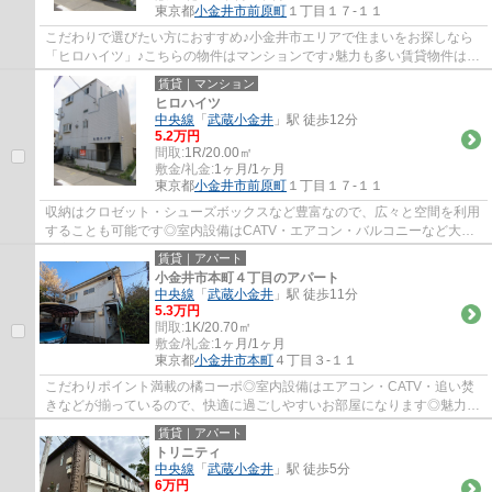
東京都
小金井市
前原町
１丁目１７-１１
こだわりで選びたい方におすすめ♪小金井市エリアで住まいをお探しなら
「ヒロハイツ」♪こちらの物件はマンションです♪魅力も多い賃貸物件はい
かがでしょうか♪こちらは家賃4.7万円の物件...
賃貸｜マンション
ヒロハイツ
中央線
「
武蔵小金井
」駅 徒歩12分
5.2万円
間取:
1R/20.00㎡
敷金/礼金:
1ヶ月/1ヶ月
東京都
小金井市
前原町
１丁目１７-１１
収納はクロゼット・シューズボックスなど豊富なので、広々と空間を利用
することも可能です◎室内設備はCATV・エアコン・バルコニーなど大変
充実◎賃料が月5.2万円の物件です◎こちらの物...
賃貸｜アパート
小金井市本町４丁目のアパート
中央線
「
武蔵小金井
」駅 徒歩11分
5.3万円
間取:
1K/20.70㎡
敷金/礼金:
1ヶ月/1ヶ月
東京都
小金井市
本町
４丁目３-１１
こだわりポイント満載の橘コーポ◎室内設備はエアコン・CATV・追い焚
きなどが揃っているので、快適に過ごしやすいお部屋になります◎魅力溢
れる日本ならではの押入は寝具や道具などを収...
賃貸｜アパート
トリニティ
中央線
「
武蔵小金井
」駅 徒歩5分
6万円