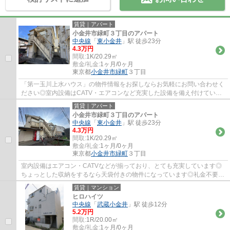
賃貸｜アパート
小金井市緑町３丁目のアパート
中央線
「
東小金井
」駅 徒歩23分
4.3万円
間取:
1K/20.29㎡
敷金/礼金:
1ヶ月/0ヶ月
東京都
小金井市
緑町
３丁目
「第一玉川上水ハウス」の物件情報をお探しならお気軽にお問い合わせく
ださい◎室内設備はCATV・エアコンなど充実した設備を備え付けていま
す◎押入があるので、収納スペースもバッチリ...
賃貸｜アパート
小金井市緑町３丁目のアパート
中央線
「
東小金井
」駅 徒歩23分
4.3万円
間取:
1K/20.29㎡
敷金/礼金:
1ヶ月/0ヶ月
東京都
小金井市
緑町
３丁目
室内設備はエアコン・CATVなどが揃っており、とても充実しています◎
ちょっとした収納をするなら天袋付きの物件になっています◎礼金不要は
家計に嬉しい物件、ご検討してみてはいかがで...
賃貸｜マンション
ヒロハイツ
中央線
「
武蔵小金井
」駅 徒歩12分
5.2万円
間取:
1R/20.00㎡
敷金/礼金:
1ヶ月/0ヶ月