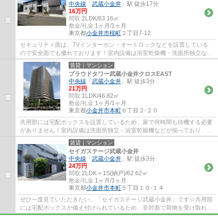
中央線
「
武蔵小金井
」駅 徒歩17分
16万円
間取:
2LDK/63.16㎡
敷金/礼金:
1ヶ月/1ヶ月
東京都
小金井市
桜町
２丁目7-12
セキュリティ面は、TVインターホン・オートロックなどを設置している
ので安全面でも優れております！室内設備は浴室乾燥機・洗面所独立など
大変充実！素敵なデザインでゆとりのある生...
賃貸｜マンション
プラウドタワー武蔵小金井クロスEAST
中央線
「
武蔵小金井
」駅 徒歩3分
21万円
間取:
1LDK/46.82㎡
敷金/礼金:
1ヶ月/1ヶ月
東京都
小金井市
本町
６丁目２-２０
共用部には宅配ボックスを設置しているため、家で何時間も待機する必要
がありません！室内設備は洗面所独立・浴室乾燥機などが揃っており、と
ても充実しています！セキュリティ面は、...
賃貸｜マンション
セイガステージ武蔵小金井
中央線
「
武蔵小金井
」駅 徒歩3分
24万円
間取:
2LDK＋1S(納戸)/62.62㎡
敷金/礼金:
1ヶ月/1ヶ月
東京都
小金井市
本町
５丁目１０-１４
ぜひ一度見ていただきたい、「セイガステージ武蔵小金井」です☆共用部
には宅配ボックスが備え付けられているため、非対面で荷物を受け取れま
す☆収納はシューズボックス・ウォークイン...