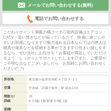
メールでお問い合わせする(無料)
電話でお問い合わせする
こだわりポイント満載の橘コーポ◎室内設備はエアコン・
CATV・追い焚きなどが揃っているので、快適に過ごしや
すいお部屋になります◎魅力溢れる日本ならではの押入は
寝具や道具などを収納する事ができます◎住まい探しをす
るなら、ぜひ当社にお任せを！お客様が満足していただけ
るよう、しっかりとサポートいたします◎また、ご要望や
ご不明な点などございましたら、お気軽にお問い合わせく
ださい(^_^)
所在地
東京都
小金井市
本町
４丁目３-１１
交通
中央線
「
武蔵小金井
」駅 徒歩11分
間取り/
1K
詳細
K 3.5帖 1室
/
和室 6.0帖 1室
面積/