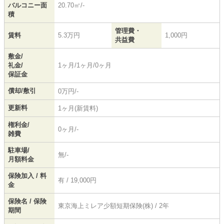
バルコニー面
20.70㎡/-
積
管理費・
賃料
5.3万円
1,000円
共益費
敷金/
礼金/
1ヶ月/1ヶ月/0ヶ月
保証金
償却/敷引
0万円/-
更新料
1ヶ月(新賃料)
権利金/
0ヶ月/-
雑費
駐車場/
無/-
月額料金
保険加入 / 料
有 / 19,000円
金
保険名 / 保険
東京海上ミレア少額短期保険(株) / 2年
期間