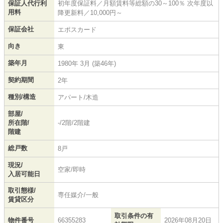
保証人代行利
初年度保証料／月額賃料等総額の30～100％ 次年度以
用料
降更新料／10,000円～
保証会社
エポスカード
向き
東
築年月
1980年 3月 (築46年)
契約期間
2年
種別/構造
アパート/木造
部屋/
所在階/
-/2階/2階建
階建
総戸数
8戸
現況/
空家/即時
入居可能日
取引態様/
専任媒介/一般
賃貸区分
取引条件の有
物件番号
66355283
2026年08月20日