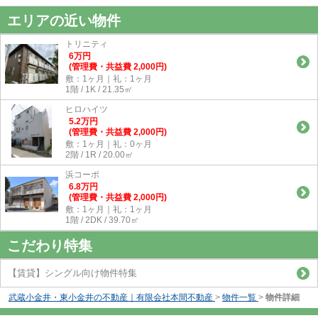
エリアの近い物件
トリニティ
6
万
円
(管理費・共益費 2,000円)
敷：1ヶ月｜礼：1ヶ月
1階 / 1K / 21.35㎡
ヒロハイツ
5.2
万
円
(管理費・共益費 2,000円)
敷：1ヶ月｜礼：0ヶ月
2階 / 1R / 20.00㎡
浜コーポ
6.8
万
円
(管理費・共益費 2,000円)
敷：1ヶ月｜礼：1ヶ月
1階 / 2DK / 39.70㎡
こだわり特集
【賃貸】シングル向け物件特集
武蔵小金井・東小金井の不動産｜有限会社本間不動産
>
物件一覧
>
物件詳細