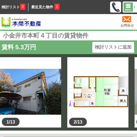
0
1
検討リスト
最近見た物件
お問合せ
小金井市本町４丁目の賃貸物件
賃料
5.3
万円
検討リストに追加
1/13
2/13