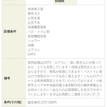
効期限
単身者入居
都市ガス
公営水道
公共下水
洗濯機置場有
設備条件
バス・トイレ別
追焚機能浴室
シャワー
浴槽
エアコン
CATV
室内設備はCATV・エアコン・追い焚きなどが揃って
おり、とても充実しています！浴室は窓付きとなって
おりますので、換気が容易にできます！バストイレ別
なので浴室のスペースを広く使えます！こちらのアパ
備考
ートは単身者限定とさせていただいております！小金
井市エリアや中央線武蔵小金井駅付近の物件情報なら
お任せください！あなたのお部屋探しを全力でサポー
トいたします！まずはお気軽にご連絡ください(^_^)
条件(その他)
鍵交換代:2万7,500円