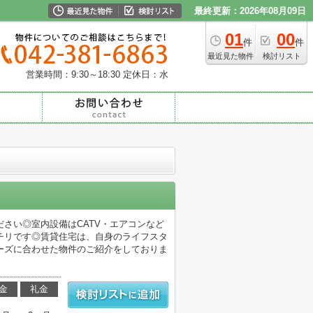
最終更新：2026年08月09日
01
00
件
件
最近見た物件
検討リスト
営業時間：9:30～18:30
定休日：水
さい◎室内設備はCATV・エアコンなど
チリです◎賃貸住宅は、自身のライフスタ
ーズに合わせた物件のご紹介をしておりま
金
礼金