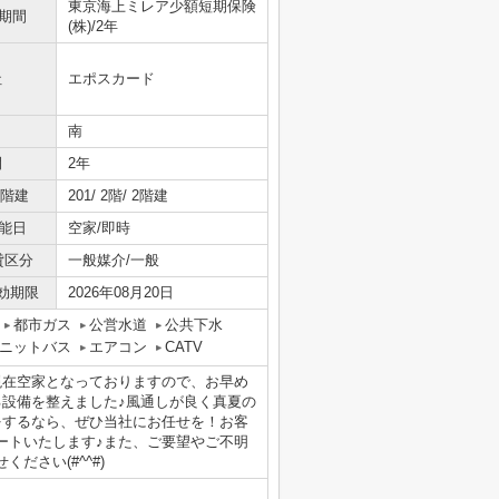
東京海上ミレア少額短期保険
期間
(株)/2年
社
エポスカード
南
間
2年
/階建
201/ 2階/ 2階建
能日
空家/即時
貸区分
一般媒介/一般
効期限
2026年08月20日
都市ガス
公営水道
公共下水
ニットバス
エアコン
CATV
現在空家となっておりますので、お早め
る設備を整えました♪風通しが良く真夏の
をするなら、ぜひ当社にお任せを！お客
ートいたします♪また、ご要望やご不明
ださい(#^^#)