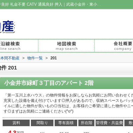
小金井市緑町３丁目の賃貸物件201｜陽当り良好 礼金不要 CATV 通風良好 押入｜武蔵小金井・東小金井の不動産|有限会社本間不動産
社本間不動産
>
物件一覧
>
201
 201
小金井市緑町３丁目のアパート 2階
「第一玉川上水ハウス」の物件情報をお探しならお気軽にお問い合わせくだ
充実した設備を備え付けています◎押入があるので、収納スペースもバッ
イルに適した物件が良いもの◎当社は、お客様のご希望に適した物件やニ
す◎まずはお気軽にご連絡ください(^o^)
賃料
間取り
専有面積
所在階
管理費・共益費
敷
4.3