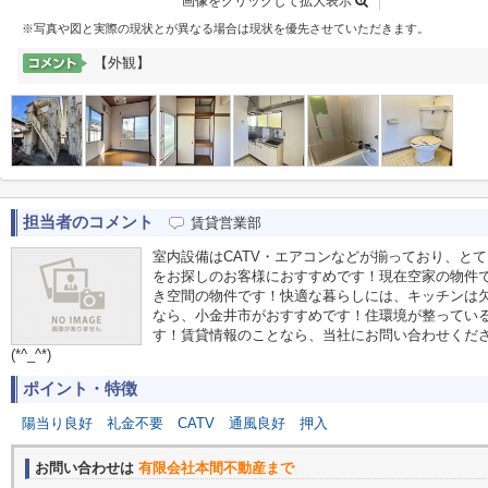
画像をクリックして拡大表示
※写真や図と実際の現状とが異なる場合は現状を優先させていただきます。
【外観】
担当者のコメント
賃貸営業部
室内設備はCATV・エアコンなどが揃っており、と
をお探しのお客様におすすめです！現在空家の物件
き空間の物件です！快適な暮らしには、キッチンは
なら、小金井市がおすすめです！住環境が整ってい
す！賃貸情報のことなら、当社にお問い合わせくだ
(*^_^*)
ポイント・特徴
陽当り良好
礼金不要
CATV
通風良好
押入
お問い合わせは
有限会社本間不動産まで