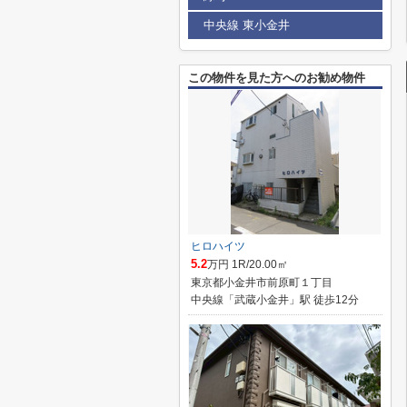
中央線 東小金井
この物件を見た方へのお勧め物件
ヒロハイツ
5.2
万円 1R/20.00㎡
東京都小金井市前原町１丁目
中央線「武蔵小金井」駅 徒歩12分