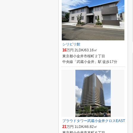
シリピリ館
16
万円 2LDK/63.16㎡
東京都小金井市桜町２丁目
中央線「武蔵小金井」駅 徒歩17分
プラウドタワー武蔵小金井クロスEAST
21
万円 1LDK/46.82㎡
東京都小金井市本町６丁目