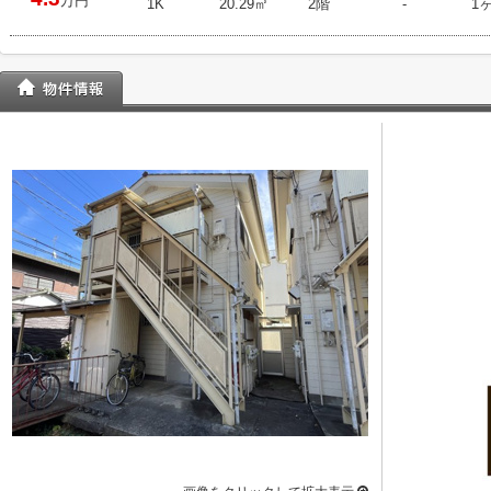
万円
1K
20.29㎡
2階
-
1