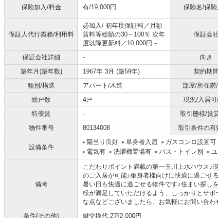
保険加入/料金
有/19,000円
保険名/保険
必加入/
初年度保証料／月額
保証人代行義務/利用料
賃料等総額の30～100％ 次年
保証会
度以降更新料／10,000円～
保証会社詳細
-
向き
築年月(築年数)
1967年 3月 (築59年)
契約期
種別/構造
アパート/木造
部屋/所在階
総戸数
4戸
現況/入居可
特優賃
-
取引態様/賃
物件番号
80134008
取引条件の有
陽当り良好
単身者入居
ガスコンロ設置可
設備条件
電気有
洗濯機置場有
バス・トイレ別
ユ
こだわりポイント満載の第一玉川上水ハウス♪
のご入居が可能♪単身者様向けに快適に過ごせ
備考
暑い日も快適に過ごせる物件です♪住まい探し
様が満足していただけるよう、しっかりとサポ
な点などございましたら、お気軽にお問い合わせく
条件(その他)
鍵交換代:2万2,000円