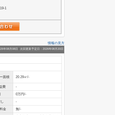
9-1
情報の見方
26年08月08日
次回更新予定日：2026年08月20日
ニー面積
20.29㎡/-
益費
-
引
0万円/-
増し
-
料金
無/-