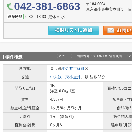
042-381-6863
〒184-0004
東京都小金井市本町５丁目1
9:30～18:30 定休日:水
【アパート】
物件番号：80134008
情報更新日：20
物件概要
所在地
東京都
小金井市
緑町
３丁目
交通
中央線
「
東小金井
」駅 徒歩23分
1K
間取り/詳細
面積/バルコ
洋室 6.0帖 1室
賃料
4.3万円
管理費・共
敷金/礼金/保証金
1ヶ月/0ヶ月/0ヶ月
償却/敷
更新料
1ヶ月(新賃料)
敷金積み
権利金/雑費
0ヶ月/-
駐車場/月額