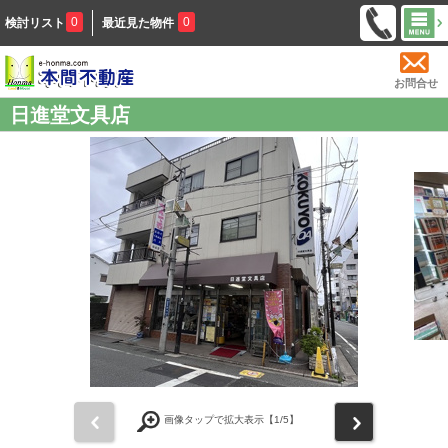
0
0
検討リスト
最近見た物件
お問合せ
日進堂文具店
前
次
画像タップで拡大表示【
1
/5】