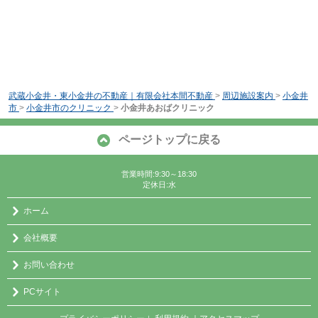
武蔵小金井・東小金井の不動産｜有限会社本間不動産
>
周辺施設案内
>
小金井
市
>
小金井市のクリニック
>
小金井あおばクリニック
ページトップに戻る
営業時間:9:30～18:30
定休日:水
ホーム
会社概要
お問い合わせ
PCサイト