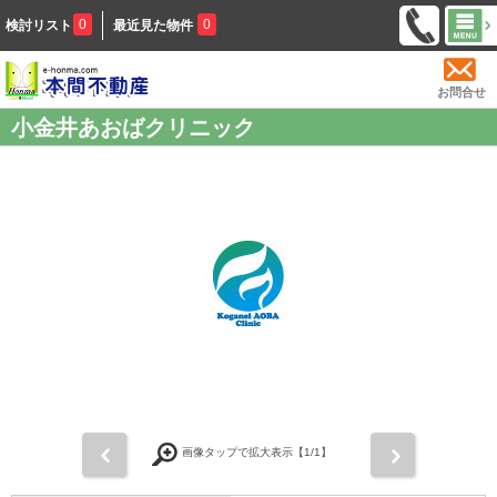
0
0
検討リスト
最近見た物件
お問合せ
小金井あおばクリニック
前
次
画像タップで拡大表示【
1
/1】