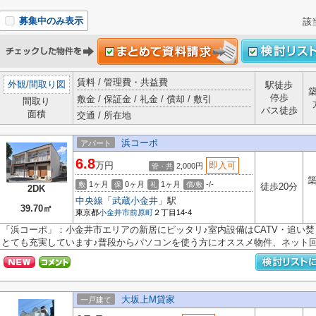
募集中のみ表示
該
賃料 / 管理費・共益費
外観
/
間取り図
駅徒歩
停歩
敷金 / 保証金 / 礼金 / 償却 / 敷引
間取り
バス徒歩
面積
交通 / 所在地
浜コーポ
アパート
6.8
万円
即入可
2,000円
管・共
築
1ヶ月
0ヶ月
1ヶ月
-/-
敷
保
礼
償/敷
徒歩20分
2DK
中央線
「
武蔵小金井
」駅
39.70㎡
東京都
小金井市
前原町
２丁目14-4
「浜コーポ」：小金井市エリアの新居にピッタリ♪室内設備はCATV・追い
とても充実しています♪普段からパソコンを使う方にオススメ物件、ネット回線
大坂上M貸家
一戸建て