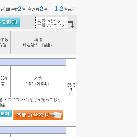
2
2
1-2
当公開件数
件 空き数
件
件表示
表示中物件を
一括でチェック
築年数
構造
方位
所在階 / （階建）
53年
木造
南
1階/（2階建）
選択
▼
焚き・エアコン2台などが揃っており、
...