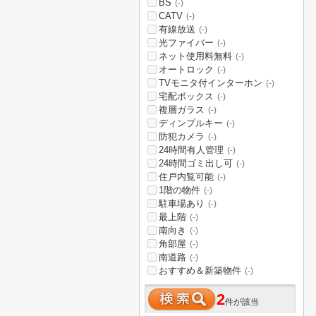
BS
(-)
CATV
(-)
有線放送
(-)
光ファイバー
(-)
ネット使用料無料
(-)
オートロック
(-)
TVモニタ付インターホン
(-)
宅配ボックス
(-)
複層ガラス
(-)
ディンプルキー
(-)
防犯カメラ
(-)
24時間有人管理
(-)
24時間ゴミ出し可
(-)
住戸内覧可能
(-)
1階の物件
(-)
駐車場あり
(-)
最上階
(-)
南向き
(-)
角部屋
(-)
南道路
(-)
おすすめ＆新築物件
(-)
2
件が該当