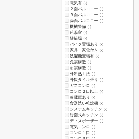
電気有
(-)
２面バルコニー
(-)
３面バルコニー
(-)
両面バルコニー
(-)
機械警備
(-)
給湯室
(-)
駐輪場
(-)
バイク置場あり
(-)
家具・家電付き
(-)
洗濯機置場有
(-)
免震構造
(-)
耐震構造
(-)
外断熱工法
(-)
外観タイル張り
(-)
ガスコンロ
(-)
コンロ２口以上
(-)
冷蔵庫あり
(-)
食器洗い乾燥機
(-)
システムキッチン
(-)
対面式キッチン
(-)
ディスポーザー
(-)
電気コンロ
(-)
コンロ１口
(-)
コンロ３口
(-)