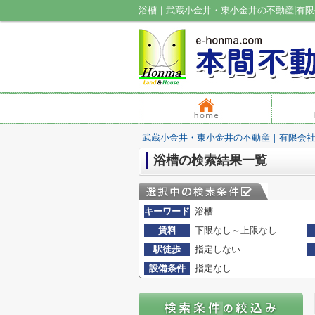
浴槽｜武蔵小金井・東小金井の不動産|有
武蔵小金井・東小金井の不動産｜有限会
浴槽の検索結果一覧
キーワード
浴槽
賃料
下限なし～上限なし
駅徒歩
指定しない
設備条件
指定なし