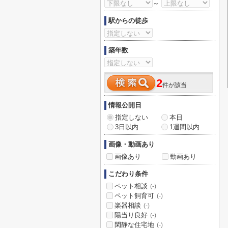
～
駅からの徒歩
築年数
2
件が該当
情報公開日
指定しない
本日
3日以内
1週間以内
画像・動画あり
画像あり
動画あり
こだわり条件
ペット相談
(-)
ペット飼育可
(-)
楽器相談
(-)
陽当り良好
(-)
閑静な住宅地
(-)