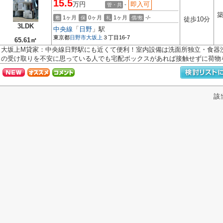
15.5
万円
即入可
-
管・共
築
1ヶ月
0ヶ月
1ヶ月
-/-
敷
保
礼
償/敷
徒歩10分
3LDK
中央線
「
日野
」駅
東京都
日野市
大坂上
３丁目16-7
65.61㎡
大坂上M貸家：中央線日野駅にも近くて便利！室内設備は洗面所独立・食器
の受け取りを不安に思っている人でも宅配ボックスがあれば接触せずに荷物を受
該