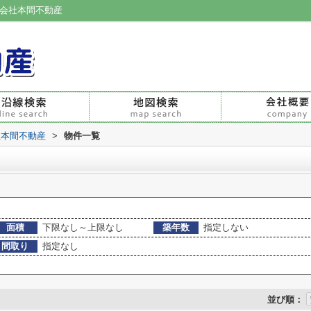
限会社本間不動産
社本間不動産
>
物件一覧
面積
下限なし～上限なし
築年数
指定しない
間取り
指定なし
並び順：