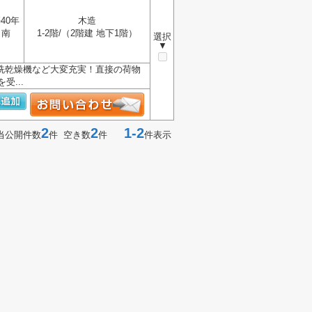
40年
木造
南
1-2階/（2階建 地下1階）
選択
▼
洗乾燥機など大変充実！直接の荷物
...
2
2
1-2
当公開件数
件 空き数
件
件表示