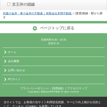
京王井の頭線
武蔵小金井・東小金井の不動産｜有限会社本間不動産
>
(賃貸)路線・駅から探
す
ページトップに戻る
営業時間:9:30～18:30
定休日:水
ホーム
会社概要
お問い合わせ
PCサイト
プライバシーポリシー
利用規約
｜アクセスマップ
｜
Copyright(c) 有限会社本間不動産 All rights reserved.
当サイトでは、お客様の当サイト利用状況把握、サービス向上検討を目的と
して、クッキー（Cookie）を使用しています。