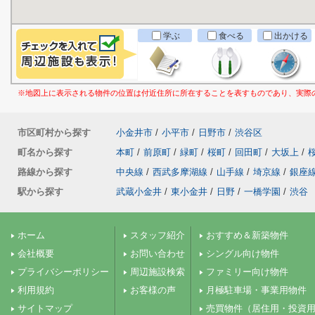
学ぶ
食べる
出かける
※地図上に表示される物件の位置は付近住所に所在することを表すものであり、実際
市区町村から探す
小金井市
/
小平市
/
日野市
/
渋谷区
町名から探す
本町
/
前原町
/
緑町
/
桜町
/
回田町
/
大坂上
/
路線から探す
中央線
/
西武多摩湖線
/
山手線
/
埼京線
/
銀座
駅から探す
武蔵小金井
/
東小金井
/
日野
/
一橋学園
/
渋谷
ホーム
スタッフ紹介
おすすめ＆新築物件
会社概要
お問い合わせ
シングル向け物件
プライバシーポリシー
周辺施設検索
ファミリー向け物件
利用規約
お客様の声
月極駐車場・事業用物件
サイトマップ
売買物件（居住用・投資