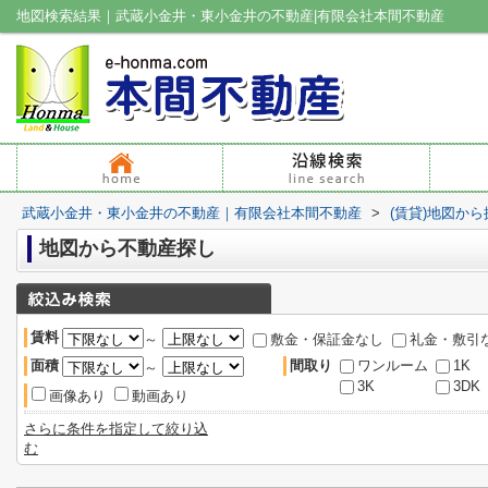
地図検索結果｜武蔵小金井・東小金井の不動産|有限会社本間不動産
武蔵小金井・東小金井の不動産｜有限会社本間不動産
>
(賃貸)地図から
地図から不動産探し
賃料
～
敷金・保証金なし
礼金・敷引
面積
間取り
ワンルーム
1K
～
3K
3DK
画像あり
動画あり
さらに条件を指定して絞り込
む