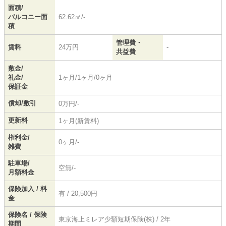
面積/
バルコニー面
62.62㎡/-
積
管理費・
賃料
24万円
-
共益費
敷金/
礼金/
1ヶ月/1ヶ月/0ヶ月
保証金
償却/敷引
0万円/-
更新料
1ヶ月(新賃料)
権利金/
0ヶ月/-
雑費
駐車場/
空無/-
月額料金
保険加入 / 料
有 / 20,500円
金
保険名 / 保険
東京海上ミレア少額短期保険(株) / 2年
期間