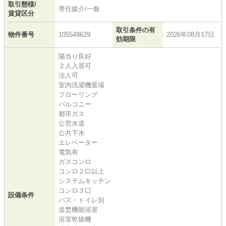
取引態様/
専任媒介/一般
賃貸区分
取引条件の有
物件番号
105549629
2026年08月17日
効期限
陽当り良好
２人入居可
法人可
室内洗濯機置場
フローリング
バルコニー
都市ガス
公営水道
公共下水
エレベーター
電気有
ガスコンロ
コンロ２口以上
システムキッチン
コンロ３口
設備条件
バス・トイレ別
追焚機能浴室
浴室乾燥機