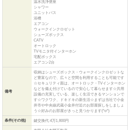
温水洗浄便座
シャワー
ユニットバス
浴槽
エアコン
ウォークインクロゼット
シューズボックス
CATV
オートロック
TVモニタ付インターホン
宅配ボックス
エアコン2台
収納はシューズボックス・ウォークインクロゼットな
ど豊富なので、広々と空間を利用することも可能です
☆セキュリティ面は、オートロック・TVインターホン
などを備え付けているので安心して暮らせます☆共用
備考
設備の充実している、楽しく生活できるマンションで
す☆ワクワク、ドキドキの新生活☆まずは当社で小金
井市や中央線武蔵小金井付近のお部屋探しをしましょ
う☆好みのお部屋がきっと見つかります(^o^)
条件(その他)
鍵交換代:4万1,800円