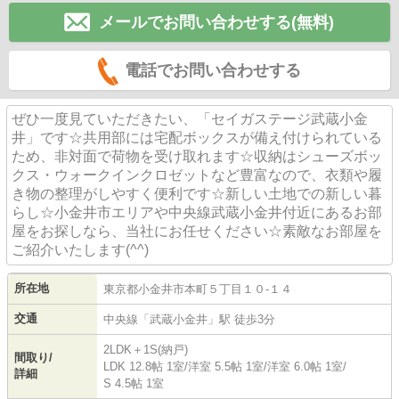
メールでお問い合わせする(無料)
電話でお問い合わせする
ぜひ一度見ていただきたい、「セイガステージ武蔵小金
井」です☆共用部には宅配ボックスが備え付けられている
ため、非対面で荷物を受け取れます☆収納はシューズボッ
クス・ウォークインクロゼットなど豊富なので、衣類や履
き物の整理がしやすく便利です☆新しい土地での新しい暮
らし☆小金井市エリアや中央線武蔵小金井付近にあるお部
屋をお探しなら、当社にお任せください☆素敵なお部屋を
ご紹介いたします(^^)
所在地
東京都
小金井市
本町
５丁目１０-１４
交通
中央線
「
武蔵小金井
」駅 徒歩3分
2LDK＋1S(納戸)
間取り/
LDK 12.8帖 1室
/
洋室 5.5帖 1室
/
洋室 6.0帖 1室
/
詳細
S 4.5帖 1室