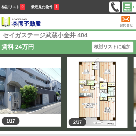
0
1
検討リスト
最近見た物件
お問合せ
セイガステージ武蔵小金井 404
賃料
24
万円
検討リストに追加
1/17
2/17