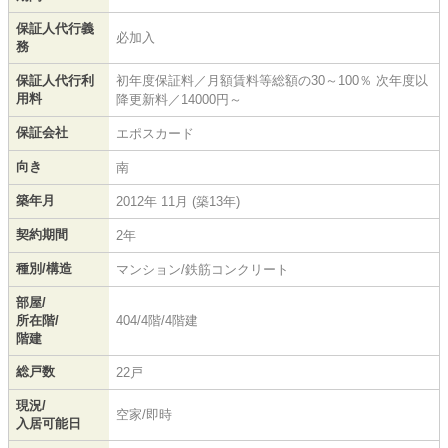
保証人代行義
必加入
務
保証人代行利
初年度保証料／月額賃料等総額の30～100％ 次年度以
用料
降更新料／14000円～
保証会社
エポスカード
向き
南
築年月
2012年 11月 (築13年)
契約期間
2年
種別/構造
マンション/鉄筋コンクリート
部屋/
所在階/
404/4階/4階建
階建
総戸数
22戸
現況/
空家/即時
入居可能日