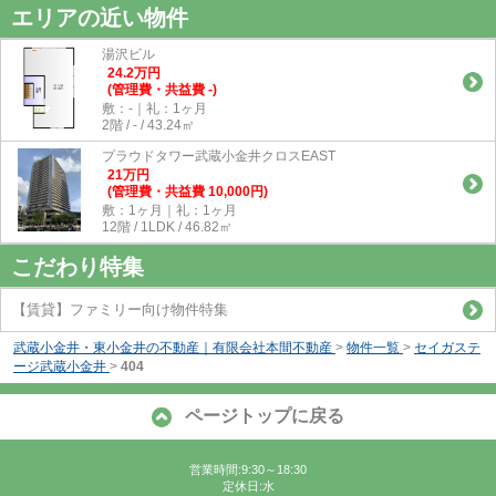
エリアの近い物件
湯沢ビル
24.2
万
円
(管理費・共益費 -)
敷：-｜礼：1ヶ月
2階 / - / 43.24㎡
プラウドタワー武蔵小金井クロスEAST
21
万
円
(管理費・共益費 10,000円)
敷：1ヶ月｜礼：1ヶ月
12階 / 1LDK / 46.82㎡
こだわり特集
【賃貸】ファミリー向け物件特集
武蔵小金井・東小金井の不動産｜有限会社本間不動産
>
物件一覧
>
セイガステ
ージ武蔵小金井
>
404
ページトップに戻る
営業時間:9:30～18:30
定休日:水