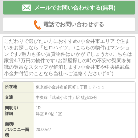
メールでお問い合わせする(無料)
電話でお問い合わせする
こだわりで選びたい方におすすめ♪小金井市エリアで住ま
いをお探しなら「ヒロハイツ」♪こちらの物件はマンショ
ンです♪魅力も多い賃貸物件はいかがでしょうか♪こちらは
家賃4.7万円の物件です♪お部屋探しの時の不安や疑問を知
識の豊富なスタッフが解消します♪小金井市や中央線武蔵
小金井付近のことなら当社へご連絡ください(^o^)
所在地
東京都
小金井市
前原町
１丁目１７-１１
交通
中央線
「
武蔵小金井
」駅 徒歩12分
間取り/
1R
詳細
洋室 6.0帖 1室
面積/
バルコニー面
20.00㎡/-
積