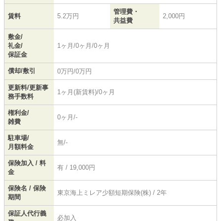
管理費・
賃料
5.2万円
2,000円
共益費
敷金/
礼金/
1ヶ月/0ヶ月/0ヶ月
保証金
償却/敷引
0万円/0万円
更新料/更新事
1ヶ月(新賃料)/0ヶ月
務手数料
権利金/
0ヶ月/-
雑費
駐車場/
無/-
月額料金
保険加入 / 料
有 / 19,000円
金
保険名 / 保険
東京海上ミレア少額短期保険(株) / 2年
期間
保証人代行義
必加入