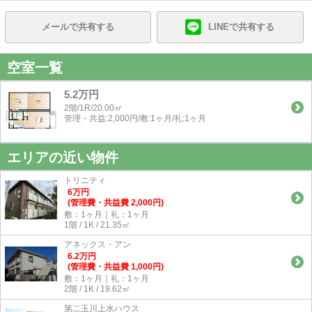
メールで共有する
LINEで共有する
空室一覧
5.2万円
2階/1R/20.00㎡
管理・共益:2,000円/敷:1ヶ月/礼:1ヶ月
エリアの近い物件
トリニティ
6
万
円
(管理費・共益費 2,000円)
敷：1ヶ月｜礼：1ヶ月
1階 / 1K / 21.35㎡
アネックス・アン
6.2
万
円
(管理費・共益費 1,000円)
敷：1ヶ月｜礼：1ヶ月
2階 / 1K / 19.62㎡
第二玉川上水ハウス