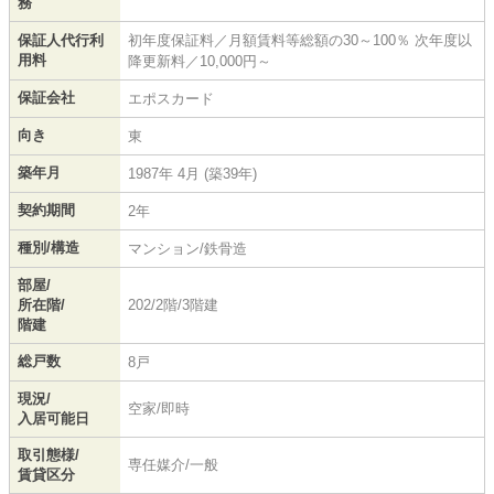
務
保証人代行利
初年度保証料／月額賃料等総額の30～100％ 次年度以
用料
降更新料／10,000円～
保証会社
エポスカード
向き
東
築年月
1987年 4月 (築39年)
契約期間
2年
種別/構造
マンション/鉄骨造
部屋/
所在階/
202/2階/3階建
階建
総戸数
8戸
現況/
空家/即時
入居可能日
取引態様/
専任媒介/一般
賃貸区分