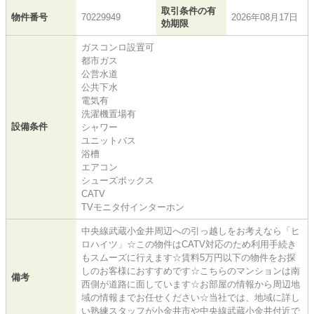
取引条件の有
物件番号
70229949
2026年08月17日
効期限
ガスコンロ設置可
都市ガス
公営水道
公共下水
電気有
洗濯機置場有
設備条件
シャワー
ユニットバス
浴槽
エアコン
シューズボックス
CATV
TVモニタ付インターホン
中央線武蔵小金井周辺への引っ越しをお考えなら「ヒ
ロハイツ」☆この物件はCATV対応のため利用手続き
もスムーズに行えます☆賃料5万円以下の物件をお探
しのお客様におすすめです☆こちらのマンションは南
備考
西側が道路に面しています☆お部屋の情報から周辺地
域の情報までお任せください☆当社では、地域に詳し
い熟練スタッフが小金井市や中央線武蔵小金井付近で