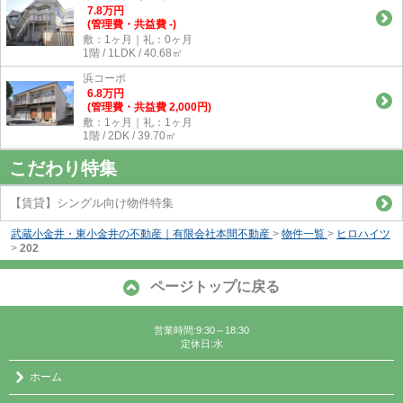
7.8
万
円
(管理費・共益費 -)
敷：1ヶ月｜礼：0ヶ月
1階 / 1LDK / 40.68㎡
浜コーポ
6.8
万
円
(管理費・共益費 2,000円)
敷：1ヶ月｜礼：1ヶ月
1階 / 2DK / 39.70㎡
こだわり特集
【賃貸】シングル向け物件特集
武蔵小金井・東小金井の不動産｜有限会社本間不動産
>
物件一覧
>
ヒロハイツ
>
202
ページトップに戻る
営業時間:9:30～18:30
定休日:水
ホーム