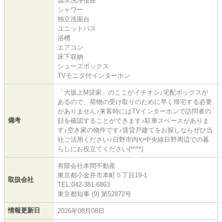
温水洗浄便座
シャワー
独立洗面台
ユニットバス
浴槽
エアコン
床下収納
シューズボックス
TVモニタ付インターホン
「大坂上M貸家」のここがイチオシ♪宅配ボックスが
あるので、荷物の受け取りのために早く帰宅する必要
がありません♪来客時にはTVインターホンで訪問者の
備考
顔を確認することができます♪駐車スペースがありま
す♪空き家の物件です♪賃貸戸建てをお探しならぜひ当
社ご活用ください♪日野市内や中央線日野周辺での暮
らしにお役立てください(*^^*)
有限会社本間不動産
東京都小金井市本町５丁目19-1
取扱会社
TEL:042-381-6863
東京都知事 (9) 第52872号
情報更新日
2026年08月08日