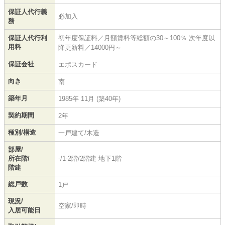
保証人代行義
必加入
務
保証人代行利
初年度保証料／月額賃料等総額の30～100％ 次年度以
用料
降更新料／14000円～
保証会社
エポスカード
向き
南
築年月
1985年 11月 (築40年)
契約期間
2年
種別/構造
一戸建て/木造
部屋/
所在階/
-/1-2階/2階建 地下1階
階建
総戸数
1戸
現況/
空家/即時
入居可能日