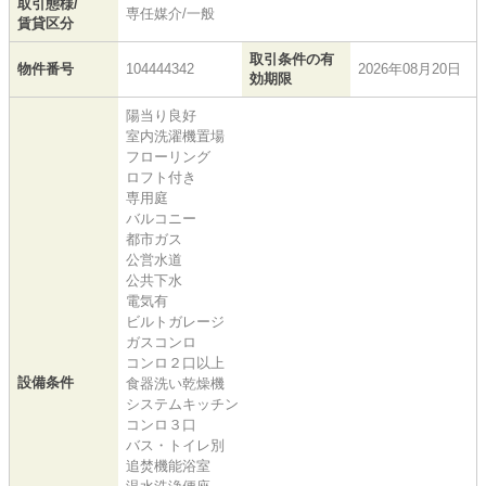
取引態様/
専任媒介/一般
賃貸区分
取引条件の有
物件番号
104444342
2026年08月20日
効期限
陽当り良好
室内洗濯機置場
フローリング
ロフト付き
専用庭
バルコニー
都市ガス
公営水道
公共下水
電気有
ビルトガレージ
ガスコンロ
コンロ２口以上
設備条件
食器洗い乾燥機
システムキッチン
コンロ３口
バス・トイレ別
追焚機能浴室