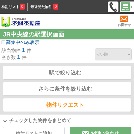
0
0
検討リスト
最近見た物件
お問合せ
JR中央線の駅選択画面
募集中のみ表示
1
該当物件
件
1
空き数
件
駅で絞り込む
さらに条件を絞り込む
物件リクエスト
チェックした物件をまとめて
検討リストに追加
お問い合わせ