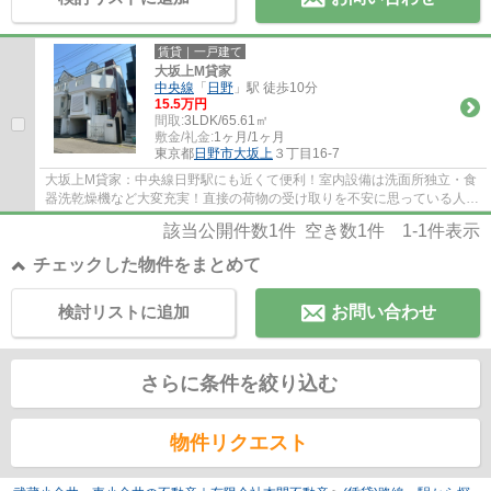
賃貸｜一戸建て
大坂上M貸家
中央線
「
日野
」駅 徒歩10分
15.5万円
間取:
3LDK/65.61㎡
敷金/礼金:
1ヶ月/1ヶ月
東京都
日野市
大坂上
３丁目16-7
大坂上M貸家：中央線日野駅にも近くて便利！室内設備は洗面所独立・食
器洗乾燥機など大変充実！直接の荷物の受け取りを不安に思っている人で
も宅配ボックスがあれば接触せずに荷物を受...
該当公開件数
1
件 空き数
1
件
1-1
件表示
チェックした物件をまとめて
検討リストに追加
お問い合わせ
さらに条件を絞り込む
物件リクエスト