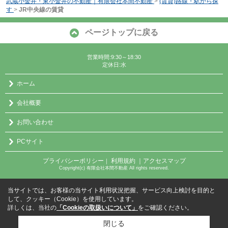
武蔵小金井・東小金井の不動産｜有限会社本間不動産
>
(賃貸)路線・駅から探
す
>
JR中央線の賃貸
ページトップに戻る
営業時間:9:30～18:30
定休日:水
ホーム
会社概要
お問い合わせ
PCサイト
プライバシーポリシー
利用規約
｜アクセスマップ
｜
Copyright(c) 有限会社本間不動産 All rights reserved.
当サイトでは、お客様の当サイト利用状況把握、サービス向上検討を目的と
して、クッキー（Cookie）を使用しています。
詳しくは、当社の
「Cookieの取扱いについて」
をご確認ください。
閉じる