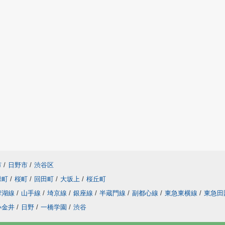
市
/
日野市
/
渋谷区
緑町
/
桜町
/
回田町
/
大坂上
/
桜丘町
摩湖線
/
山手線
/
埼京線
/
銀座線
/
半蔵門線
/
副都心線
/
東急東横線
/
東急田
小金井
/
日野
/
一橋学園
/
渋谷