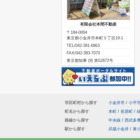
有限会社本間不動産
〒184-0004
東京都小金井市本町５丁目19-1
TEL/042-381-6863
FAX/042-383-7070
東京都知事 (9) 第52872号
市区町村から探す
小金井市
/
小平
町名から探す
本町
/
前原町
/
路線から探す
中央線
/
西武多
駅から探す
武蔵小金井
/
東