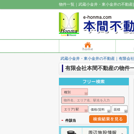
物件一覧｜武蔵小金井・東小金井の不動産
武蔵小金井・東小金井の不動産｜有限会
有限会社本間不動産の物件
種別
エリア| 駅
価格/賃料
面積
-
件該当