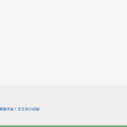
園都市線
/
京王井の頭線