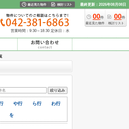
最終更新：2026年08月08日
00
00
件
件
最近見た物件
検討リスト
営業時間：9:30～18:30
定休日：水
覧
行
や行
ら行
わ行
を