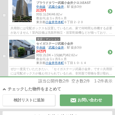
プラウドタワー武蔵小金井クロスEAST
中央線
「
武蔵小金井
」駅 徒歩3分
21万円
間取:
1LDK/46.82㎡
敷金/礼金:
1ヶ月/1ヶ月
東京都
小金井市
本町
６丁目２-２０
共用部には宅配ボックスを設置しているため、家で何時間も待機する必要
がありません！室内設備は洗面所独立・浴室乾燥機などが揃っており、と
ても充実しています！セキュリティ面は、...
賃貸｜マンション
セイガステージ武蔵小金井
中央線
「
武蔵小金井
」駅 徒歩3分
24万円
間取:
2LDK＋1S(納戸)/62.62㎡
敷金/礼金:
1ヶ月/1ヶ月
東京都
小金井市
本町
５丁目１０-１４
ぜひ一度見ていただきたい、「セイガステージ武蔵小金井」です☆共用部
には宅配ボックスが備え付けられているため、非対面で荷物を受け取れま
す☆収納はシューズボックス・ウォークイン...
該当公開件数
2
件 空き数
2
件
1-2
件表示
チェックした物件をまとめて
検討リストに追加
お問い合わせ