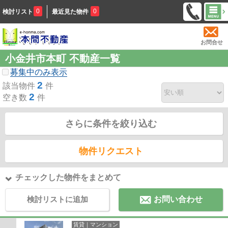
0
0
検討リスト
最近見た物件
お問合せ
小金井市本町 不動産一覧
募集中のみ表示
2
該当物件
件
2
空き数
件
さらに条件を絞り込む
物件リクエスト
チェックした物件をまとめて
検討リストに追加
お問い合わせ
賃貸｜マンション