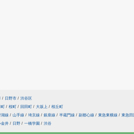
市
/
日野市
/
渋谷区
緑町
/
桜町
/
回田町
/
大坂上
/
桜丘町
摩湖線
/
山手線
/
埼京線
/
銀座線
/
半蔵門線
/
副都心線
/
東急東横線
/
東急田
小金井
/
日野
/
一橋学園
/
渋谷