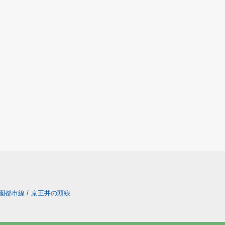
園都市線
/
京王井の頭線