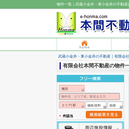
物件一覧｜武蔵小金井・東小金井の不動産
武蔵小金井・東小金井の不動産｜有限会
有限会社本間不動産の物件
種別
エリア| 駅
価格/賃料
面積
-
件該当