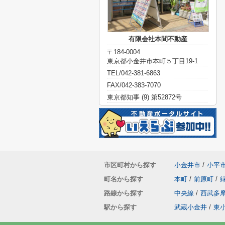
有限会社本間不動産
〒184-0004
東京都小金井市本町５丁目19-1
TEL/042-381-6863
FAX/042-383-7070
東京都知事 (9) 第52872号
市区町村から探す
小金井市
/
小平
町名から探す
本町
/
前原町
/
路線から探す
中央線
/
西武多
駅から探す
武蔵小金井
/
東