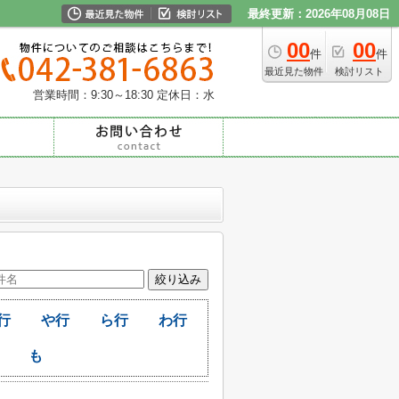
最終更新：2026年08月08日
00
00
件
件
最近見た物件
検討リスト
営業時間：9:30～18:30
定休日：水
行
や行
ら行
わ行
も