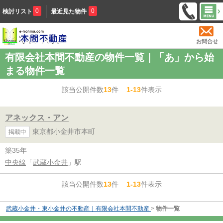
0
0
検討リスト
最近見た物件
お問合せ
有限会社本間不動産の物件一覧｜「あ」から始
まる物件一覧
該当公開件数
13
件
1-13
件表示
アネックス・アン
東京都小金井市本町
掲載中
築35年
中央線
「
武蔵小金井
」駅
該当公開件数
13
件
1-13
件表示
武蔵小金井・東小金井の不動産｜有限会社本間不動産
>
物件一覧