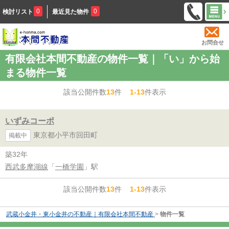
0
0
検討リスト
最近見た物件
お問合せ
有限会社本間不動産の物件一覧｜「い」から始
まる物件一覧
該当公開件数
13
件
1-13
件表示
いずみコーポ
東京都小平市回田町
掲載中
築32年
西武多摩湖線
「
一橋学園
」駅
該当公開件数
13
件
1-13
件表示
武蔵小金井・東小金井の不動産｜有限会社本間不動産
>
物件一覧