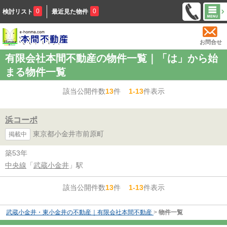
0
0
検討リスト
最近見た物件
お問合せ
有限会社本間不動産の物件一覧｜「は」から始
まる物件一覧
該当公開件数
13
件
1-13
件表示
浜コーポ
東京都小金井市前原町
掲載中
築53年
中央線
「
武蔵小金井
」駅
該当公開件数
13
件
1-13
件表示
武蔵小金井・東小金井の不動産｜有限会社本間不動産
>
物件一覧