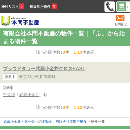
0
0
検討リスト
最近見た物件
お問合せ
有限会社本間不動産の物件一覧｜「ふ」から始
まる物件一覧
該当公開件数
13
件
1-13
件表示
プラウドタワー武蔵小金井クロスEAST
東京都小金井市本町
掲載中
築6年
中央線
「
武蔵小金井
」駅
該当公開件数
13
件
1-13
件表示
武蔵小金井・東小金井の不動産｜有限会社本間不動産
>
物件一覧