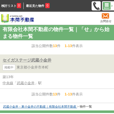
0
0
検討リスト
最近見た物件
お問合せ
有限会社本間不動産の物件一覧｜「せ」から始
まる物件一覧
該当公開件数
13
件
1-13
件表示
セイガステージ武蔵小金井
東京都小金井市本町
掲載中
築13年
中央線
「
武蔵小金井
」駅
該当公開件数
13
件
1-13
件表示
武蔵小金井・東小金井の不動産｜有限会社本間不動産
>
物件一覧