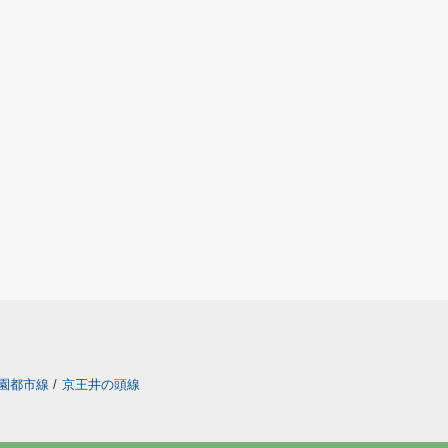
園都市線
/
京王井の頭線