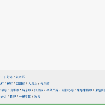
市
/
日野市
/
渋谷区
緑町
/
桜町
/
回田町
/
大坂上
/
桜丘町
摩湖線
/
山手線
/
埼京線
/
銀座線
/
半蔵門線
/
副都心線
/
東急東横線
/
東急田
小金井
/
日野
/
一橋学園
/
渋谷