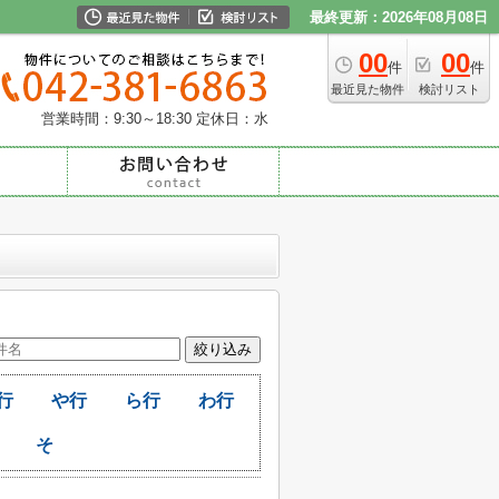
最終更新：2026年08月08日
00
00
件
件
最近見た物件
検討リスト
営業時間：9:30～18:30
定休日：水
行
や行
ら行
わ行
そ