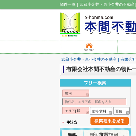
物件一覧｜武蔵小金井・東小金井の不動産
武蔵小金井・東小金井の不動産｜有限会
有限会社本間不動産の物件
種別
エリア| 駅
価格/賃料
面積
-
件該当