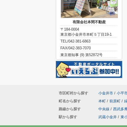
有限会社本間不動産
〒184-0004
東京都小金井市本町５丁目19-1
TEL/042-381-6863
FAX/042-383-7070
東京都知事 (9) 第52872号
市区町村から探す
小金井市
/
小平
町名から探す
本町
/
前原町
/
路線から探す
中央線
/
西武多
駅から探す
武蔵小金井
/
東