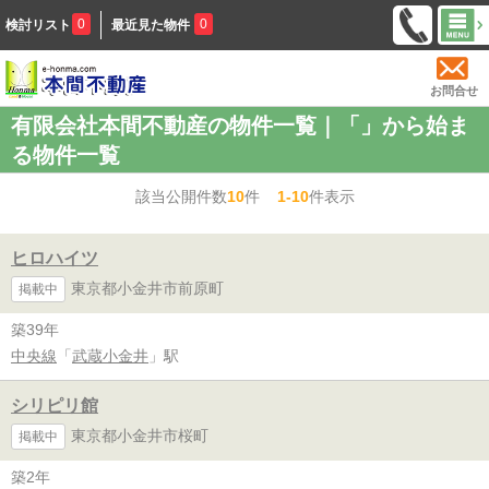
0
0
検討リスト
最近見た物件
お問合せ
有限会社本間不動産の物件一覧｜「」から始ま
る物件一覧
該当公開件数
10
件
1-10
件表示
ヒロハイツ
東京都小金井市前原町
掲載中
築39年
中央線
「
武蔵小金井
」駅
シリピリ館
東京都小金井市桜町
掲載中
築2年