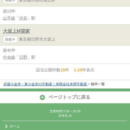
東京都渋谷区桜丘町
掲載中
築13年
山手線
「
渋谷
」駅
大坂上M貸家
東京都日野市大坂上
掲載中
築40年
中央線
「
日野
」駅
該当公開件数
10
件
1-10
件表示
武蔵小金井・東小金井の不動産｜有限会社本間不動産
>
物件一覧
ページトップに戻る
営業時間:9:30～18:30
定休日:水
ホーム