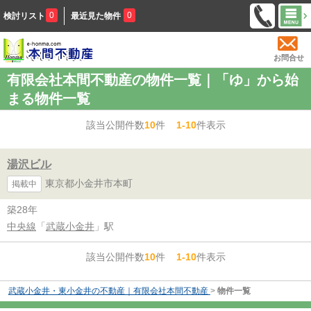
0
0
検討リスト
最近見た物件
お問合せ
有限会社本間不動産の物件一覧｜「ゆ」から始
まる物件一覧
該当公開件数
10
件
1-10
件表示
湯沢ビル
東京都小金井市本町
掲載中
築28年
中央線
「
武蔵小金井
」駅
該当公開件数
10
件
1-10
件表示
武蔵小金井・東小金井の不動産｜有限会社本間不動産
>
物件一覧